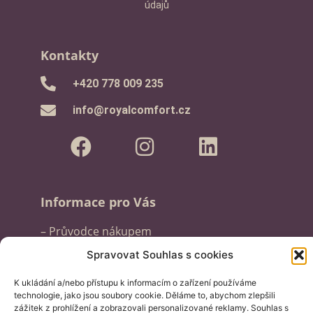
údajů
Kontakty
‭+420 778 009 235‬
info@royalcomfort.cz
Informace pro Vás
– Průvodce nákupem
– Obchodní podmínky
Spravovat Souhlas s cookies
– Reklamační řád
K ukládání a/nebo přístupu k informacím o zařízení používáme
– GDPR a cookies
technologie, jako jsou soubory cookie. Děláme to, abychom zlepšili
– Aktuality
zážitek z prohlížení a zobrazovali personalizované reklamy. Souhlas s