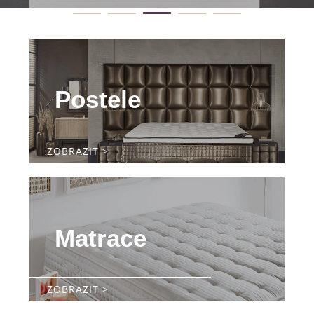
1
2
4
3
Postele
ZOBRAZIT >
Matrace
ZOBRAZIT >