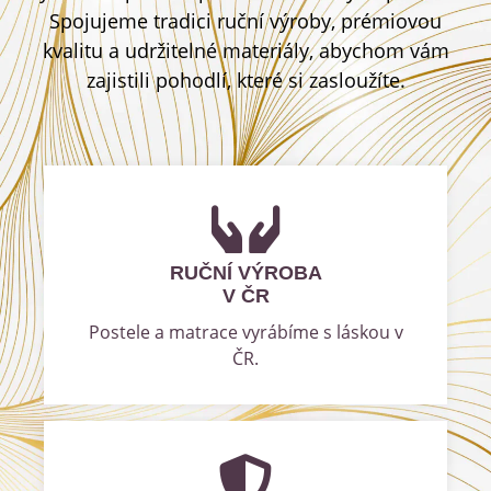
Spojujeme tradici ruční výroby, prémiovou
kvalitu a udržitelné materiály, abychom vám
zajistili pohodlí, které si zasloužíte.
RUČNÍ VÝROBA
V ČR
Postele a matrace vyrábíme s láskou v
ČR.