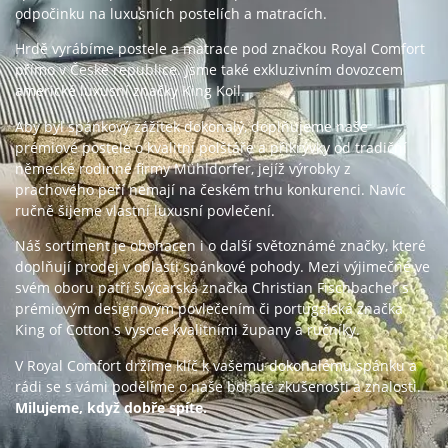
odpočinku na luxusních postelích a matracích.
Hrdě vyrábíme postele a matrace pod značkou Royal Comfort
přímo v České republice. Jsme také exkluzivním dovozcem
americké luxusní značky King Koil.
Aby byl spánkový zážitek dokonalý, doplňujeme naše
prémiové postele o kvalitní polštáře a přikrývky od tradiční
německé rodinné firmy Mühldorfer, jejíž výrobky z
prachového peří nemají na českém trhu konkurenci. Navíc
ručně šijeme vlastní luxusní povlečení.
Náš sortiment je obohacen i o další světoznámé značky, které
doplňují prodej v oblasti spánkové pohody. Mezi výjimečné ve
svém oboru patří švýcarská značka Christian Fischbacher s
prémiovým designovým povlečením či portugalská značka
King of Cotton s vysoce kvalitními župany a ručníky.
V Royal Comfort držíme klíč k vašemu dokonalému spánku a
rádi se s vámi podělíme o naše bohaté zkušenosti a znalosti.
Milujeme, když dobře spíte.