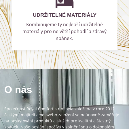
UDRŽITELNÉ MATERIÁLY
Kombinujeme ty nejlepší udržitelné
materiály pro největší pohodlí a zdravý
spánek.
O nás
Společnost Royal Comfort s.r.o. byla založena v roce 2012
českými majiteli a od svého založení se neúnavně zaměřuje
na poskytování produktů a služeb pro kvalitní a šťastný
spánek. Naše poslání spočívá v splnění snu o dokonalém