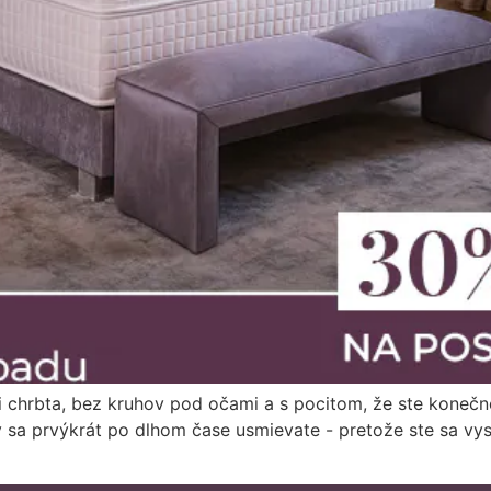
i chrbta, bez kruhov pod očami a s pocitom, že ste konečne
vy sa prvýkrát po dlhom čase usmievate - pretože ste sa vy