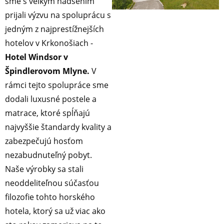
sme s veľkým nadšením
prijali výzvu na spoluprácu s
jedným z najprestížnejších
hotelov v Krkonošiach -
Hotel Windsor v
Špindlerovom Mlyne.
V
rámci tejto spolupráce sme
dodali luxusné postele a
matrace, ktoré spĺňajú
najvyššie štandardy kvality a
zabezpečujú hosťom
nezabudnuteľný pobyt.
Naše výrobky sa stali
neoddeliteľnou súčasťou
filozofie tohto horského
hotela, ktorý sa už viac ako