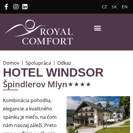
CZ
SK
EN
Domov
Spolupráca
Odkaz
HOTEL WINDSOR
⋆⋆⋆⋆
Špindlerov Mlyn
Kombinácia pohodlia,
elegancie a kvalitného
spánku je niečo, na čom
nám naozaj záleží. Preto