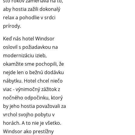
sto rokov zameriava na to,
aby hostia zažili dokonalý
relax a pohodlie v srdci
prírody.
Keď nás hotel Windsor
oslovil s požiadavkou na
modernizáciu izieb,
okamžite sme pochopili, že
nejde len o bežnú dodávku
nábytku. Hotel chcel niečo
viac - výnimočný zážitok z
nočného odpočinku, ktorý
by jeho hostia považovali za
vrchol svojho pobytu v
horách. A to nie je všetko.
Windsor ako prestížny