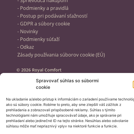
- Sprievodca nákupom
- Podmienky a pravidlá
- Postup pri podávaní sťažností
- GDPR a súbory cookie
- Novinky
- Podmienky súťaží
- Odkaz
Zásady používania súborov cookie (EÚ)
© 2026 Royal Comfort
Spravovať súhlas so súbormi
cookie
Na ukladanie a/alebo prístup k informáciám o zariadení používame technológ
ako sú súbory cookie. Robíme to preto, aby sme zlepšili váš zážitok z
prehliadania a zobrazovali prispôsobené reklamy. Súhlas s týmito
technológiami nám umožňuje spracovávať údaje, ako je správanie pri
prehliadaní alebo jedinečné ID na tejto stránke. Nesúhlas alebo odvolanie
súhlasu môže mať nepriaznivý vplyv na niektoré funkcie a funkcie.