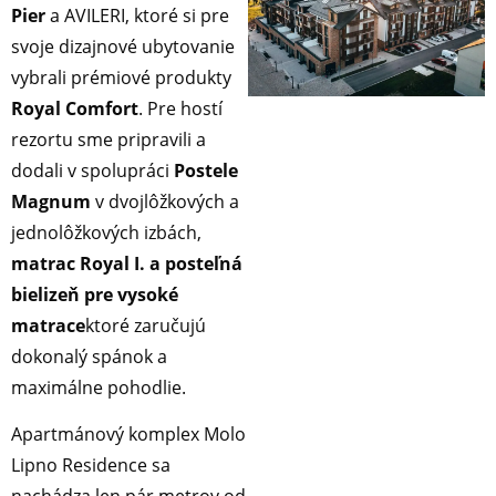
Pier
a AVILERI, ktoré si pre
svoje dizajnové ubytovanie
vybrali prémiové produkty
Royal Comfort
. Pre hostí
rezortu sme pripravili a
dodali v spolupráci
Postele
Magnum
v dvojlôžkových a
jednolôžkových izbách,
matrac Royal I. a posteľná
bielizeň pre vysoké
matrace
ktoré zaručujú
dokonalý spánok a
maximálne pohodlie.
Apartmánový komplex Molo
Lipno Residence sa