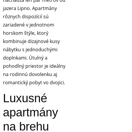
nachádza len pár metrov od
jazera Lipno. Apartmány
rôznych dispozícií sú
zariadené v jednotnom
horskom štýle, ktorý
kombinuje dizajnové kusy
nábytku s jednoduchými
doplnkami. Útulný a
pohodlný priestor je ideálny
na rodinnú dovolenku aj
romantický pobyt vo dvojici.
Luxusné
apartmány
na brehu