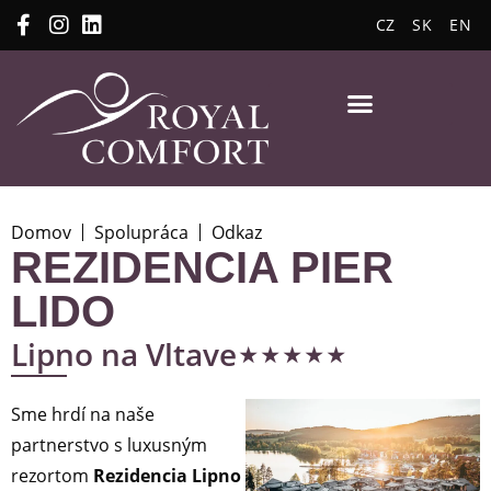
CZ
SK
EN
Domov
Spolupráca
Odkaz
REZIDENCIA PIER
LIDO
⋆⋆⋆⋆⋆
Lipno na Vltave
Sme hrdí na naše
partnerstvo s luxusným
rezortom
Rezidencia Lipno