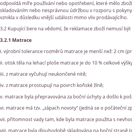
odpovídá míře používání nebo opotřebení, které mělo zboží 
skladováním nebo nesprávnou údržbou v rozporu s pokyny 
vznikla v důsledku vnější události mimo vliv prodávajícího.
3.2 Kupující bere na vědomí, že reklamace zboží nemusí být
3.2.1 Matrace
i. výrobní tolerance rozměrů matrace je menší než: 2 cm (pro
ii. otisk těla na lehací ploše matrace je do 10 % celkové výš
iii. z matrace vyčuhují neukončené nitě;
iv. z matrace prostupují na povrch koňské žíně;
v. matrace byla přepravována za boční úchyty a došlo k poš
vi. matrace má tzv. „zápach novoty“ (jedná se o počáteční 
vii. přítomnost vady tam, kde byla matrace použita s nev
viii. matrace byla dlouhodobě skladována na boční straně (d