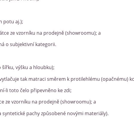
 potu aj.);
átce ze vzorníku na prodejně (showroomu); a
á o subjektivní kategorii.
 šířku, výšku a hloubku);
a vytlačuje tak matraci směrem k protilehlému (opačnému) ko
ní-li toto čelo připevněno ke zdi;
tce ze vzorníku na prodejně (showroomu); a
la syntetické pachy způsobené novými materiály).