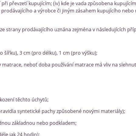
při převzetí kupujícím; (iv) kde je vada způsobena kupující
prodávajícího a výrobce či jiným zásahem kupujícího neb
 ze strany prodávajícího uznána zejména v následujících pří
 šířku), 3 cm (pro délku), 1 cm (pro výšku);
ky matrace, neboť doba používání matrace má vliv na slehnutí 
kození těchto úchytů;
zpravidla syntetické pachy způsobené novými materiály);
hodnou základnou nebo podkladem;
éle jak 24 hodin);