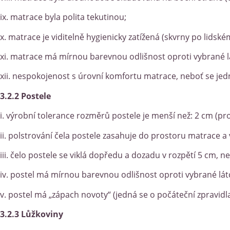
ix. matrace byla polita tekutinou;
x. matrace je viditelně hygienicky zatížená (skvrny po lidském
xi. matrace má mírnou barevnou odlišnost oproti vybrané l
xii. nespokojenost s úrovní komfortu matrace, neboť se jedn
3.2.2 Postele
i. výrobní tolerance rozměrů postele je menší než: 2 cm (pro
ii. polstrování čela postele zasahuje do prostoru matrace 
iii. čelo postele se viklá dopředu a dozadu v rozpětí 5 cm, ne
iv. postel má mírnou barevnou odlišnost oproti vybrané lá
v. postel má „zápach novoty“ (jedná se o počáteční zpravid
3.2.3 Lůžkoviny