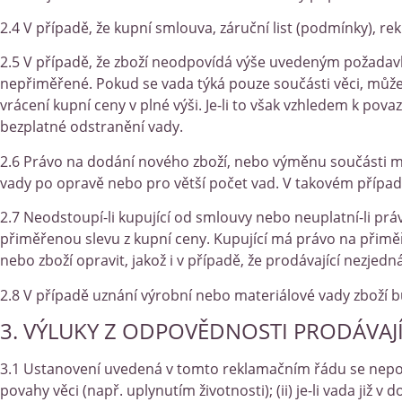
2.4 V případě, že kupní smlouva, záruční list (podmínky), rekl
2.5 V případě, že zboží neodpovídá výše uvedeným požadav
nepřiměřené. Pokud se vada týká pouze součásti věci, může
vrácení kupní ceny v plné výši. Je-li to však vzhledem k po
bezplatné odstranění vady.
2.6 Právo na dodání nového zboží, nebo výměnu součásti má
vady po opravě nebo pro větší počet vad. V takovém případ
2.7 Neodstoupí-li kupující od smlouvy nebo neuplatní-li p
přiměřenou slevu z kupní ceny. Kupující má právo na přimě
nebo zboží opravit, jakož i v případě, že prodávající nezj
2.8 V případě uznání výrobní nebo materiálové vady zboží b
3. VÝLUKY Z ODPOVĚDNOSTI PRODÁVAJÍ
3.1 Ustanovení uvedená v tomto reklamačním řádu se nepouž
povahy věci (např. uplynutím životnosti); (ii) je-li vada již v