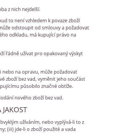
ba z nich nejdelší.
kud to není vzhledem k povaze zboží
, může odstoupit od smlouvy a požadovat
čného odkladu, má kupující právo na
ží řádně užívat pro opakovaný výskyt
sti nebo na opravu, může požadovat
vé zboží bez vad, vyměnit jeho součást
upujícímu působilo značné obtíže.
dodání nového zboží bez vad.
A JAKOST
vyklým užíváním, nebo vyplývá-li to z
; (iii) jde-li o zboží použité a vada