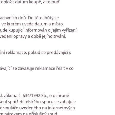
a doložit datum koupě, a to buď
racovních dnů. Do této lhůty se
, ve kterém uvede datum a místo
de kupující informován o jejím vyřízení;
vedení opravy a době jejího trvání,
ní reklamace, pokud se prodávající s
ávající se zavazuje reklamace řešit v co
. zákona č. 634/1992 Sb., o ochraně
ení spotřebitelského sporu se zahajuje
e formuláře uvedeného na internetových
ým nárokem na příslušný soud.