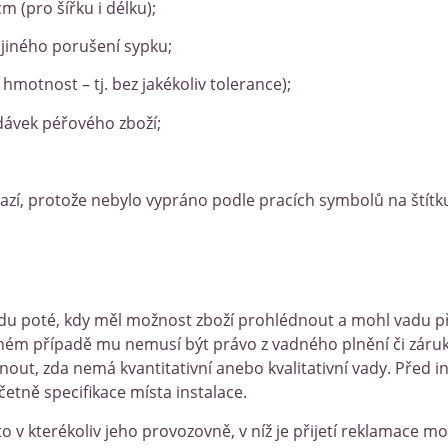
m (pro šířku i délku);
o jiného porušení sypku;
motnost – tj. bez jakékoliv tolerance);
odávek péřového zboží;
azí, protože nebylo vypráno podle pracích symbolů na štítku
du poté, kdy měl možnost zboží prohlédnout a mohl vadu při 
ém případě mu nemusí být právo z vadného plnění či záruky 
t, zda nemá kvantitativní anebo kvalitativní vady. Před ins
četně specifikace místa instalace.
 to v kterékoliv jeho provozovně, v níž je přijetí reklamace