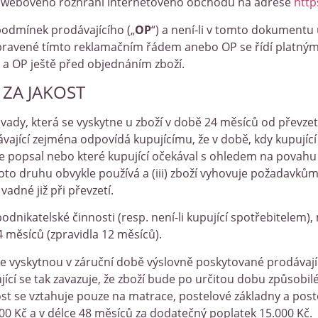
m webového rozhraní internetového obchodu na adrese
http
podmínek prodávajícího („
OP
“) a není-li v tomto dokumentu
pravené tímto reklamačním řádem anebo OP se řídí platnými
 a OP ještě před objednáním zboží.
 ZA JAKOST
 vady, která se vyskytne u zboží v době 24 měsíců od převzetí 
ající zejména odpovídá kupujícímu, že v době, kdy kupující z
 popsal nebo které kupující očekával s ohledem na povahu zbo
oto druhu obvykle používá a (iii) zboží vyhovuje požadavkům 
vadné již při převzetí.
 podnikatelské činnosti (resp. není-li kupující spotřebitelem
4 měsíců (zpravidla 12 měsíců).
e vyskytnou v záruční době výslovně poskytované prodávajícím
jící se tak zavazuje, že zboží bude po určitou dobu způsobilé
t se vztahuje pouze na matrace, postelové základny a postelo
0 Kč a v délce 48 měsíců za dodatečný poplatek 15.000 Kč.