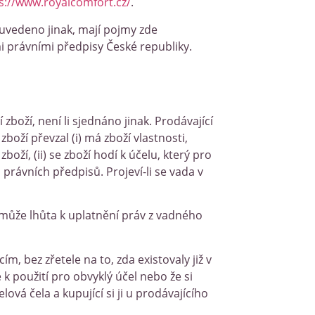
s://www.royalcomfort.cz/
.
 uvedeno jinak, mají pojmy zde
 právními předpisy České republiky.
zboží, není li sjednáno jinak. Prodávající
boží převzal (i) má zboží vlastnosti,
ží, (ii) se zboží hodí k účelu, který pro
právních předpisů. Projeví-li se vada v
), může lhůta k uplatnění práv z vadného
, bez zřetele na to, zda existovaly již v
 k použití pro obvyklý účel nebo že si
vá čela a kupující si ji u prodávajícího