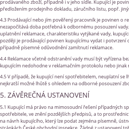
prodávaného zboží, případně i v jeho sídle. Kupující je pov
předložením prodejního dokladu, záručního listu, popř. 
4.3 Prodávající nebo jím pověřený pracovník je povinen o r
nezapočítává doba potřebná k odbornému posouzení vady. P
uplatnění reklamace, charakteristiku vytýkané vady, kupují
později je prodávající povinen kupujícímu vydat i potvrzení
případně písemné odůvodnění zamítnutí reklamace.
4.4 Reklamace včetně odstranění vady musí být vyřízena be
kupujícím nedohodne v reklamačním protokolu nebo jinak na
4.5 V případě, že kupující není spotřebitelem, neuplatní se 
nejkratší možné lhůtě s ohledem na odborné posouzení zb
5. ZÁVĚREČNÁ USTANOVENÍ
5.1 Kupující má právo na mimosoudní řešení případných spor
spotřebitele, ve znění pozdějších předpisů, a to prostředni
na návrh kupujícího, který lze podat zejména písemně, úst
stránkách České obchodní inspekce. Žádné z ustanovení toh