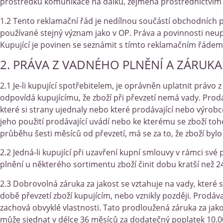
prostředků komunikace na dálku, zejména prostřednictví
1.2 Tento reklamační řád je nedílnou součástí obchodních 
používané stejný význam jako v OP. Práva a povinnosti neu
Kupující je povinen se seznámit s tímto reklamačním řádem
2. PRÁVA Z VADNÉHO PLNĚNÍ A ZÁRUKA
2.1 Je-li kupující spotřebitelem, je oprávněn uplatnit právo z
odpovídá kupujícímu, že zboží při převzetí nemá vady. Prodáv
které si strany ujednaly nebo které prodávající nebo výrobce
jeho použití prodávající uvádí nebo ke kterému se zboží toh
průběhu šesti měsíců od převzetí, má se za to, že zboží bylo 
2.2 Jedná-li kupující při uzavření kupní smlouvy v rámci své
plnění u některého sortimentu zboží činit dobu kratší než 2
2.3 Dobrovolná záruka za jakost se vztahuje na vady, které s
době převzetí zboží kupujícím, nebo vznikly později. Prodáva
zachová obvyklé vlastnosti. Tato prodloužená záruka za jakos
může sjednat v délce 36 měsíců za dodatečný poplatek 10.00