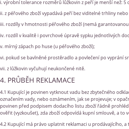
i. výrobní tolerance rozměrů lůžkovin z peří je menší než: 5 c
ii. z péřového zboží vypadává peří bez viditelné trhliny neb
iii. rozdíly v hmotnosti péřového zboží (nemá garantovanou h
iv. rozdíl v kvalitě i povrchové úpravě sypku jednotlivých d
v. mírný zápach po huse (u péřového zboží);
vi. pokud se bavlněné prostěradlo a povlečení po vyprání sr
vii. z lůžkovin vyčuhují neukončené nitě.
4. PRŮBĚH REKLAMACE
4.1 Kupující je povinen vytknout vadu bez zbytečného odkla
označením vady, nebo oznámením, jak se projevuje; v opačn
povinen před podpisem dodacího listu zboží řádně prohlédnou
ověřit (vyzkoušet), zda zboží odpovídá kupní smlouvě, a to v
4.2 Kupující má právo uplatnit reklamaci u prodávajícího, a