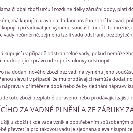
ama či obal zboží určují rozdílné délky záruční doby, platí do
kům, má kupující právo na dodání nového zboží bez vad, po
 kupující požadovat jen výměnu součásti; není-li to možné
vaze vady neúměrné, zejména lze-li vadu odstranit bez zbyte
 kupující i v případě odstranitelné vady, pokud nemůže zbo
ě má kupující i právo od kupní smlouvy odstoupit.
rávo na dodání nového zboží bez vad, na výměnu jeho součá
řenou slevu i v případě, že mu prodávající nemůže dodat no
edná nápravu v přiměřené době nebo že by zjednání nápravy k
ude toto zboží bezplatně opraveno nebo prodávající zajistí 
CÍHO ZA VADNÉ PLNĚNÍ A ZE ZÁRUKY Z
ijí u zboží (i) kde vada vznikla opotřebením způsobeným ob
 době převzetí a pro takovou vadu je sjednána sleva z kupní ceny