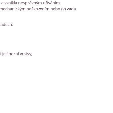
m a vznikla nesprávným užíváním,
o mechanickým poškozením nebo (v) vada
padech:
její horní vrstvy;