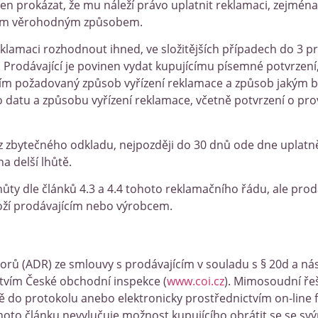
inen prokázat, že mu náleží právo uplatnit reklamaci, zejmén
jiným věrohodným způsobem.
eklamaci rozhodnout ihned, ve složitějších případech do 3 p
rodávající je povinen vydat kupujícímu písemné potvrzení
cím požadovaný způsob vyřízení reklamace a způsob jakým bu
 o datu a způsobu vyřízení reklamace, včetně potvrzení o pro
z zbytečného odkladu, nejpozději do 30 dnů ode dne uplatně
 delší lhůtě.
lhůty dle článků 4.3 a 4.4 tohoto reklamačního řádu, ale prod
oží prodávajícím nebo výrobcem.
ů (ADR) ze smlouvy s prodávajícím v souladu s § 20d a násl
ctvím České obchodní inspekce (
www.coi.cz
). Mimosoudní řeš
ně do protokolu anebo elektronicky prostřednictvím on-lin
oto článku nevylučuje možnost kupujícího obrátit se se sv