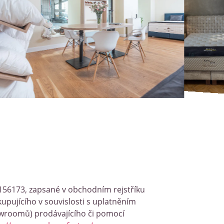
29156173, zapsané v obchodním rejstříku
upujícího v souvislosti s uplatněním
howroomů) prodávajícího či pomocí