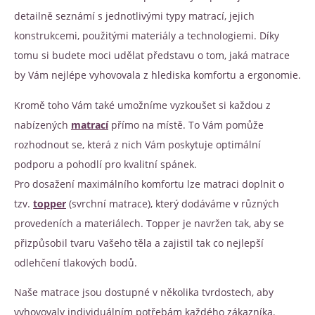
detailně seznámí s jednotlivými typy matrací, jejich
konstrukcemi, použitými materiály a technologiemi. Díky
tomu si budete moci udělat představu o tom, jaká matrace
by Vám nejlépe vyhovovala z hlediska komfortu a ergonomie.
Kromě toho Vám také umožníme vyzkoušet si každou z
nabízených
matrací
přímo na místě. To Vám pomůže
rozhodnout se, která z nich Vám poskytuje optimální
podporu a pohodlí pro kvalitní spánek.
Pro dosažení maximálního komfortu lze matraci doplnit o
tzv.
topper
(svrchní matrace), který dodáváme v různých
provedeních a materiálech. Topper je navržen tak, aby se
přizpůsobil tvaru Vašeho těla a zajistil tak co nejlepší
odlehčení tlakových bodů.
Naše matrace jsou dostupné v několika tvrdostech, aby
vyhovovaly individuálním potřebám každého zákazníka.