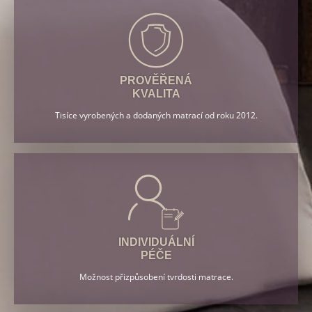
PROVĚŘENÁ
KVALITA
Tisíce vyrobených a dodaných matrací od roku 2012.
INDIVIDUÁLNÍ
PÉČE
Možnost přizpůsobení tvrdosti matrace.