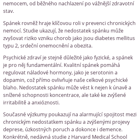
nemocem, od běžného nachlazení po vážnější zdravotní
stav.
Spánek rovněž hraje klíčovou roli v prevenci chronických
nemocí. Studie ukazují, že nedostatek spánku může
zvyšovat riziko vzniku chorob jako jsou diabetes mellitus
typu 2, srdeční onemocnění a obezita.
Psychické zdraví je stejně důležité jako fyzické, a spánek
je pro něj fundamentální. Kvalitní spánek pomáhá
regulovat náladové hormony, jako je serotonin a
dopamin, což přímo ovlivňuje naše celkové psychické
blaho. Nedostatek spánku může vést k nejen k únavě a
snížené schopnosti koncentrace, ale také ke zvýšené
irritabilitě a anxióznosti.
Současné výzkumy poukazují na alarmující spojitost mezi
chronickým nedostatkem spánku a zvýšenými projevy
deprese, úzkostných poruch a dokonce i demence.
Konkrétně, nedávná studie z Harvard Medical School