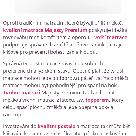
Oproti tradičním matracím, které bývají příliš měkké,
kvalitní matrace Majesty Premium
poskytuje ideální
rovnováhu mezi komfortem a oporou.
Tvrdší
matrace
podporuje správné držení těla během spánku, což je
klíčové pro prevenci bolesti zad a kloubů.
Správná tvrdost matrace závisí na osobních
preferencích a fyzickém stavu. Obecně platí, že tvrdší
matrace mohou lépe podporovat páteř, zatímco měkčí
matrace mohou být pohodlnější pro spaní na boku.
Tvrdou matraci
Majesty Premium tak lze doplnit
měkkou vrchní matrací z latexu, tzv.
topperem
,
který
celou spací plochu změkčí a lépe obepíná boky a
ramena.
Investování do
kvalitní postele
a matrace tak může být
klíčovým krokem k zlepšení kvality spánku a celkového