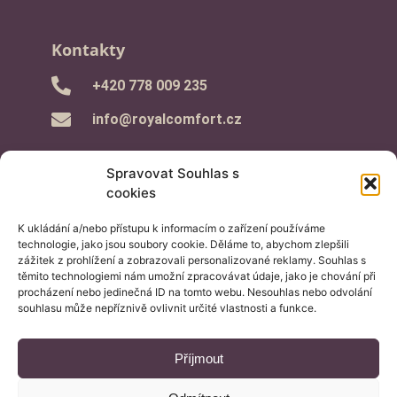
Kontakty
‭+420 778 009 235‬
info@royalcomfort.cz
Spravovat Souhlas s
cookies
K ukládání a/nebo přístupu k informacím o zařízení používáme
Informace pro Vás
technologie, jako jsou soubory cookie. Děláme to, abychom zlepšili
zážitek z prohlížení a zobrazovali personalizované reklamy. Souhlas s
– Průvodce nákupem
těmito technologiemi nám umožní zpracovávat údaje, jako je chování při
procházení nebo jedinečná ID na tomto webu. Nesouhlas nebo odvolání
– Obchodní podmínky
souhlasu může nepříznivě ovlivnit určité vlastnosti a funkce.
– Reklamační řád
– GDPR a cookies
Příjmout
– Aktuality
– Podmínky soutěží