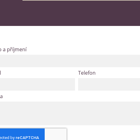
 a příjmení
l
Telefon
va