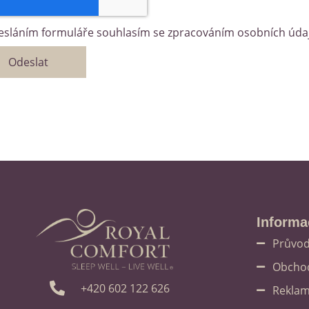
esláním formuláře souhlasím se zpracováním osobních úda
Odeslat
Informa
Průvo
Obcho
‭+420 602 122 626
Reklam