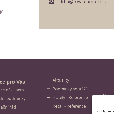
drha@royalcomfort.cz
jů
Aktuality
ce pro Vás
Podmínky soutěží
dce nákupem
Nepr
Hotely - Reference
dní podmínky
Retail - Reference
ační řád
K ukládání 