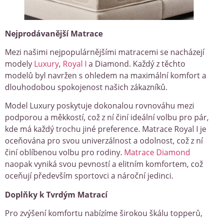
Nejprodávanější Matrace
Mezi našimi nejpopulárnějšími matracemi se nacházejí
modely
Luxury
,
Royal I
a Diamond. Každý z těchto
modelů byl navržen s ohledem na maximální komfort a
dlouhodobou spokojenost našich zákazníků.
Model Luxury poskytuje dokonalou rovnováhu mezi
podporou a měkkostí, což z ní činí ideální volbu pro pár,
kde má každý trochu jiné preference. Matrace Royal I je
oceňována pro svou univerzálnost a odolnost, což z ní
činí oblíbenou volbu pro rodiny.
Matrace Diamond
naopak vyniká svou pevností a elitním komfortem, což
oceňují především sportovci a nároční jedinci.
Doplňky k Tvrdým Matrací
Pro zvýšení komfortu nabízíme širokou škálu topperů,