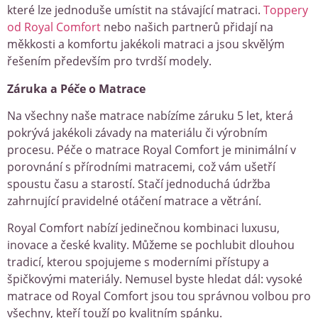
které lze jednoduše umístit na stávající matraci.
Toppery
od Royal Comfort
nebo našich partnerů přidají na
měkkosti a komfortu jakékoli matraci a jsou skvělým
řešením především pro tvrdší modely.
Záruka a Péče o Matrace
Na všechny naše matrace nabízíme záruku 5 let, která
pokrývá jakékoli závady na materiálu či výrobním
procesu. Péče o matrace Royal Comfort je minimální v
porovnání s přírodními matracemi, což vám ušetří
spoustu času a starostí. Stačí jednoduchá údržba
zahrnující pravidelné otáčení matrace a větrání.
Royal Comfort nabízí jedinečnou kombinaci luxusu,
inovace a české kvality. Můžeme se pochlubit dlouhou
tradicí, kterou spojujeme s moderními přístupy a
špičkovými materiály. Nemusel byste hledat dál: vysoké
matrace od Royal Comfort jsou tou správnou volbou pro
všechny, kteří touží po kvalitním spánku.