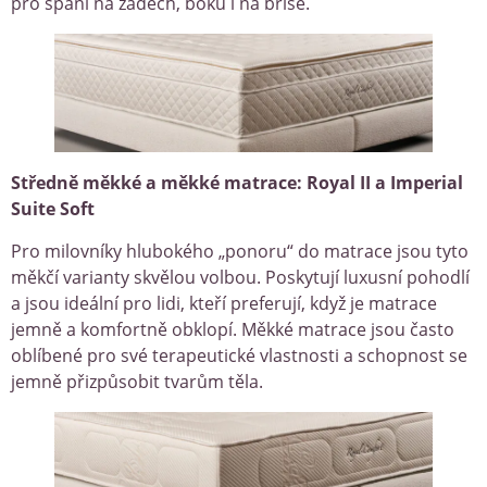
pro spaní na zádech, boku i na břiše.
Středně měkké a měkké matrace: Royal II a Imperial
Suite Soft
Pro milovníky hlubokého „ponoru“ do matrace jsou tyto
měkčí varianty skvělou volbou. Poskytují luxusní pohodlí
a jsou ideální pro lidi, kteří preferují, když je matrace
jemně a komfortně obklopí. Měkké matrace jsou často
oblíbené pro své terapeutické vlastnosti a schopnost se
jemně přizpůsobit tvarům těla.