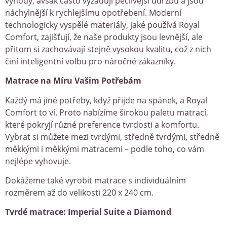
výhody, avšak často vyžadují pečlivější údržbu a jsou
náchylnější k rychlejšímu opotřebení. Moderní
technologicky vyspělé materiály, jaké používá Royal
Comfort, zajišťují, že naše produkty jsou levnější, ale
přitom si zachovávají stejně vysokou kvalitu, což z nich
činí inteligentní volbu pro náročné zákazníky.
Matrace na Míru Vašim Potřebám
Každý má jiné potřeby, když přijde na spánek, a Royal
Comfort to ví. Proto nabízíme širokou paletu matrací,
které pokryjí různé preference tvrdosti a komfortu.
Vybrat si můžete mezi tvrdými, středně tvrdými, středně
měkkými i měkkými matracemi – podle toho, co vám
nejlépe vyhovuje.
Dokážeme také vyrobit matrace s individuálním
rozměrem až do velikosti 220 x 240 cm.
Tvrdé matrace: Imperial Suite a Diamond