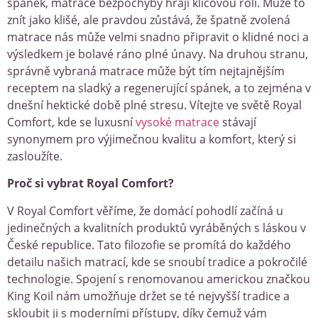
spánek, matrace bezpochyby hrají klíčovou roli. Může to
znít jako klišé, ale pravdou zůstává, že špatně zvolená
matrace nás může velmi snadno připravit o klidné noci a
výsledkem je bolavé ráno plné únavy. Na druhou stranu,
správně vybraná matrace může být tím nejtajnějším
receptem na sladký a regenerující spánek, a to zejména v
dnešní hektické době plné stresu. Vítejte ve světě Royal
Comfort, kde se luxusní
vysoké matrace
stávají
synonymem pro výjimečnou kvalitu a komfort, který si
zasloužíte.
Proč si vybrat Royal Comfort?
V Royal Comfort věříme, že domácí pohodlí začíná u
jedinečných a kvalitních produktů vyráběných s láskou v
České republice. Tato filozofie se promítá do každého
detailu našich matrací, kde se snoubí tradice a pokročilé
technologie. Spojení s renomovanou americkou značkou
King Koil nám umožňuje držet se té nejvyšší tradice a
skloubit ji s moderními přístupy, díky čemuž vám