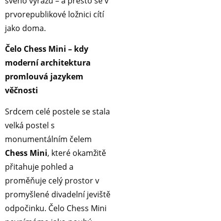
svého výrazu – a přesto se v
prvorepublikové ložnici cítí
jako doma.
Čelo Chess Mini – kdy
moderní architektura
promlouvá jazykem
věčnosti
Srdcem celé postele se stala
velká postel s
monumentálním čelem
Chess Mini
, které okamžitě
přitahuje pohled a
proměňuje celý prostor v
promyšlené divadelní jeviště
odpočinku. Čelo Chess Mini