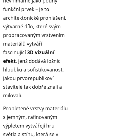
nevnímáme jako pouhý
funkční prvek – je to
architektonické prohlášení,
výtvarné dílo, které svým
propracovaným vrstvením
materiálů vytváří
fascinující
3D vizuální
efekt
, jenž dodává ložnici
hloubku a sofistikovanost,
jakou prvorepublikoví
stavitelé tak dobře znali a
milovali.
Propletené vrstvy materiálu
s jemným, rafinovaným
výpletem vytvářejí hru
světla a stínu, která se v