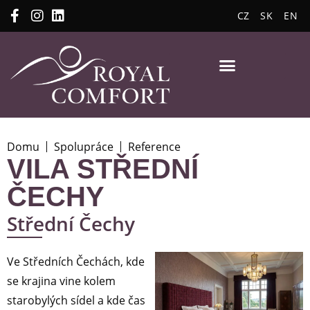
CZ
SK
EN
Domu
Spolupráce
Reference
VILA STŘEDNÍ
ČECHY
Střední Čechy
Ve Středních Čechách, kde
se krajina vine kolem
starobylých sídel a kde čas