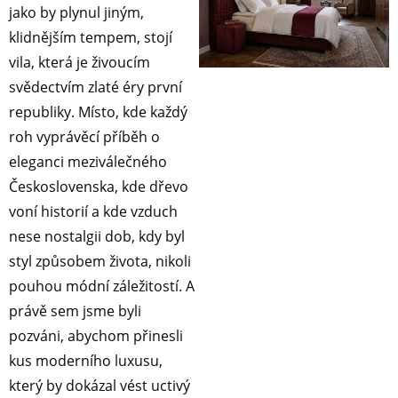
jako by plynul jiným,
klidnějším tempem, stojí
vila, která je živoucím
svědectvím zlaté éry první
republiky. Místo, kde každý
roh vyprávěcí příběh o
eleganci meziválečného
Československa, kde dřevo
voní historií a kde vzduch
nese nostalgii dob, kdy byl
styl způsobem života, nikoli
pouhou módní záležitostí. A
právě sem jsme byli
pozváni, abychom přinesli
kus moderního luxusu,
který by dokázal vést uctivý