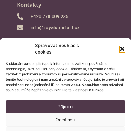
Kontakty
‭+420 778 009 235‬
info@royalcomfort.cz
Spravovat Souhlas s
cookies
K ukládání a/nebo přístupu k informacím o zařízení používáme
Informace pro Vás
technologie, jako jsou soubory cookie. Děláme to, abychom zlepšili
zážitek z prohlížení a zobrazovali personalizované reklamy. Souhlas s
– Průvodce nákupem
těmito technologiemi nám umožní zpracovávat údaje, jako je chování při
procházení nebo jedinečná ID na tomto webu. Nesouhlas nebo odvolání
– Obchodní podmínky
souhlasu může nepříznivě ovlivnit určité vlastnosti a funkce.
– Reklamační řád
– GDPR a cookies
Příjmout
– Aktuality
– Podmínky soutěží
Odmítnout
– Reference