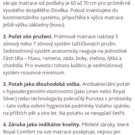
okraje matrace od podlahy je 60 až 70 cm pro průměrně
vysokého dospělého člověka. Pokud investujete do
kontinentálního systému, připočtěte k výšce matrace
ještě výšku základny (boxu).
2. Počet zón pružení.
Prémiové matrace nabízejí 5
zónový nebo 7 zónový systém taštičkových pružin.
Sedmizónový systém anatomicky reaguje na jednotlivé
části těla – hlavu, ramena, záda, boky, stehna, lýtka a
chodidla. Pro investici tohoto kalibru je sedmizónový
systém rozumné minimum.
3. Potah jako dlouhodobá volba.
Antibakteriální potah
s hypoalergenními vlastnostmi (jako Linen nebo Royal
Silver) nebo technologicky pokročilý Purotex s probiotiky
– tato volba ovlivní hygienické podmínky Vašeho spánku
na příštích pět a více let. Na potahu se nevyplatí šetřit.
4. Záruka jako indikátor kvality.
Pětileté záruky, které
Royal Comfort na své matrace poskytuje, nejsou jen