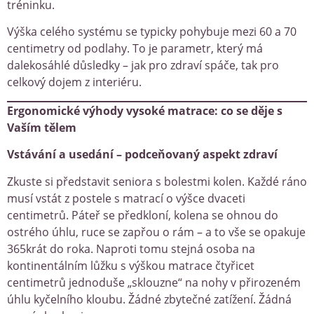
tréninku.
Výška celého systému se typicky pohybuje mezi 60 a 70
centimetry od podlahy. To je parametr, který má
dalekosáhlé důsledky – jak pro zdraví spáče, tak pro
celkový dojem z interiéru.
Ergonomické výhody vysoké matrace: co se děje s
Vaším tělem
Vstávání a usedání – podceňovaný aspekt zdraví
Zkuste si představit seniora s bolestmi kolen. Každé ráno
musí vstát z postele s matrací o výšce dvaceti
centimetrů. Páteř se předkloní, kolena se ohnou do
ostrého úhlu, ruce se zapřou o rám – a to vše se opakuje
365krát do roka. Naproti tomu stejná osoba na
kontinentálním lůžku s výškou matrace čtyřicet
centimetrů jednoduše „sklouzne“ na nohy v přirozeném
úhlu kyčelního kloubu. Žádné zbytečné zatížení. Žádná