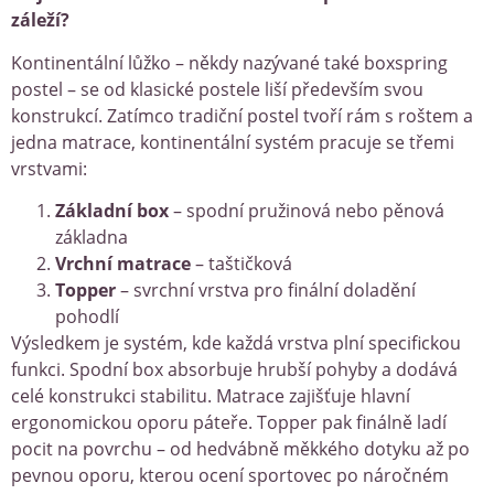
záleží?
Kontinentální lůžko – někdy nazývané také boxspring
postel – se od klasické postele liší především svou
konstrukcí. Zatímco tradiční postel tvoří rám s roštem a
jedna matrace, kontinentální systém pracuje se třemi
vrstvami:
Základní box
– spodní pružinová nebo pěnová
základna
Vrchní matrace
– taštičková
Topper
– svrchní vrstva pro finální doladění
pohodlí
Výsledkem je systém, kde každá vrstva plní specifickou
funkci. Spodní box absorbuje hrubší pohyby a dodává
celé konstrukci stabilitu. Matrace zajišťuje hlavní
ergonomickou oporu páteře. Topper pak finálně ladí
pocit na povrchu – od hedvábně měkkého dotyku až po
pevnou oporu, kterou ocení sportovec po náročném