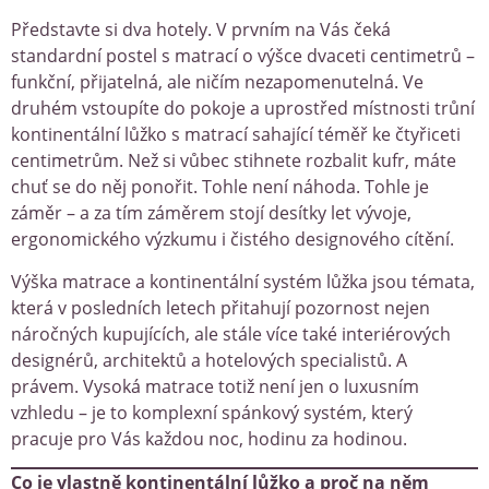
Představte si dva hotely. V prvním na Vás čeká
standardní postel s matrací o výšce dvaceti centimetrů –
funkční, přijatelná, ale ničím nezapomenutelná. Ve
druhém vstoupíte do pokoje a uprostřed místnosti trůní
kontinentální lůžko s matrací sahající téměř ke čtyřiceti
centimetrům. Než si vůbec stihnete rozbalit kufr, máte
chuť se do něj ponořit. Tohle není náhoda. Tohle je
záměr – a za tím záměrem stojí desítky let vývoje,
ergonomického výzkumu i čistého designového cítění.
Výška matrace a kontinentální systém lůžka jsou témata,
která v posledních letech přitahují pozornost nejen
náročných kupujících, ale stále více také interiérových
designérů, architektů a hotelových specialistů. A
právem. Vysoká matrace totiž není jen o luxusním
vzhledu – je to komplexní spánkový systém, který
pracuje pro Vás každou noc, hodinu za hodinou.
Co je vlastně kontinentální lůžko a proč na něm