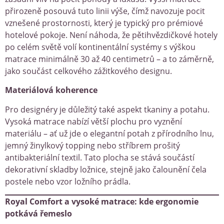
přirozeně posouvá tuto linii výše, čímž navozuje pocit
vznešené prostornosti, který je typický pro prémiové
hotelové pokoje. Není náhoda, že pětihvězdičkové hotely
po celém světě volí kontinentální systémy s výškou
matrace minimálně 30 až 40 centimetrů – a to záměrně,
jako součást celkového zážitkového designu.
Materiálová koherence
Pro designéry je důležitý také aspekt tkaniny a potahu.
Vysoká matrace nabízí větší plochu pro vyznění
materiálu – ať už jde o elegantní potah z přírodního lnu,
jemný žinylkový topping nebo stříbrem prošitý
antibakteriální textil. Tato plocha se stává součástí
dekorativní skladby ložnice, stejně jako čalounění čela
postele nebo vzor ložního prádla.
Royal Comfort a vysoké matrace: kde ergonomie
potkává řemeslo