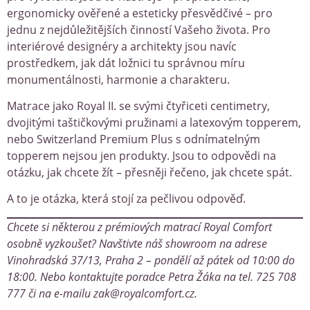
ergonomicky ověřené a esteticky přesvědčivé – pro
jednu z nejdůležitějších činností Vašeho života. Pro
interiérové designéry a architekty jsou navíc
prostředkem, jak dát ložnici tu správnou míru
monumentálnosti, harmonie a charakteru.
Matrace jako Royal II. se svými čtyřiceti centimetry,
dvojitými taštičkovými pružinami a latexovým topperem,
nebo Switzerland Premium Plus s odnímatelným
topperem nejsou jen produkty. Jsou to odpovědi na
otázku, jak chcete žít – přesněji řečeno, jak chcete spát.
A to je otázka, která stojí za pečlivou odpověď.
Chcete si některou z prémiových matrací Royal Comfort
osobně vyzkoušet? Navštivte náš showroom na adrese
Vinohradská 37/13, Praha 2 – pondělí až pátek od 10:00 do
18:00. Nebo kontaktujte poradce Petra Žáka na tel. 725 708
777 či na e-mailu zak@royalcomfort.cz.