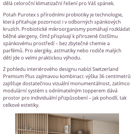
dělá celoroční klimatizační řešení pro Váš spánek.
Potah Purotex s přírodními probiotiky je technologie,
která přitahuje pozornost i v odborných spánkových
kruzích. Probiotické mikroorganismy pomáhají rozkládat
běžné alergeny, čímž přispívají k přirozeně čistšímu
spánkovému prostředí – bez zbytečné chemie a
parfémů. Pro alergiky, astmatiky nebo rodiče malých
dětí jde o velmi praktickou výhodu.
Z pohledu interiérového designu nabízí Switzerland
Premium Plus zajímavou kombinaci: výška 36 centimetrů
zajišťuje dostatečnou vizuální monumentálnost, zatímco
modulární systém s odnímatelným topperem dává
prostor pro individuální přizpůsobení – jak pohodlí, tak
celkové estetiky.