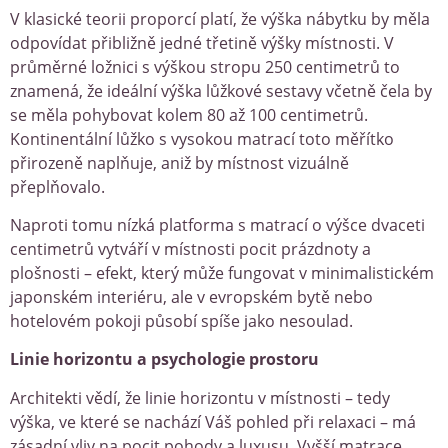
V klasické teorii proporcí platí, že výška nábytku by měla
odpovídat přibližně jedné třetině výšky místnosti. V
průměrné ložnici s výškou stropu 250 centimetrů to
znamená, že ideální výška lůžkové sestavy včetně čela by
se měla pohybovat kolem 80 až 100 centimetrů.
Kontinentální lůžko s vysokou matrací toto měřítko
přirozeně naplňuje, aniž by místnost vizuálně
přeplňovalo.
Naproti tomu nízká platforma s matrací o výšce dvaceti
centimetrů vytváří v místnosti pocit prázdnoty a
plošnosti – efekt, který může fungovat v minimalistickém
japonském interiéru, ale v evropském bytě nebo
hotelovém pokoji působí spíše jako nesoulad.
Linie horizontu a psychologie prostoru
Architekti vědí, že linie horizontu v místnosti – tedy
výška, ve které se nachází Váš pohled při relaxaci – má
zásadní vliv na pocit pohody a luxusu. Vyšší matrace