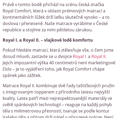
Právě v tomto bodě přichází na scénu česká značka
Royal Comfort, která v oblasti prémiových matrací a
kontinentálních lůžek drží laťku skutečně vysoko – a to
doslova i přeneseně. Naše matrace vyrábíme v České
republice a stojíme za nimi pětiletou zárukou.
Royal I. a Royal II. – vlajkové lodě komfortu
Pokud hledáte matraci, která ztělesňuje vše, o čem jsme
dosud mluvili, zastavte se u dvojice
Royal I.
a
Royal II.
Jejich impozantní výška 40 centimetrů není marketingové
číslo – je to vyjádření toho, jak Royal Comfort chápe
spánek jako zážitek.
Matrace Royal II. kombinuje dvě řady taštičkových pružin
s integrovaným topperem z přírodního latexu nejvyšší
kvality. Latex patří mezi nejrespektovanější materiály ve
světě spánkových technologií – reaguje na každý pohyb
těla s milimetrovou přesností, tvaruje se podle kontur
Vašeho těla a přitom drží páteř v přirozené poloze. Není