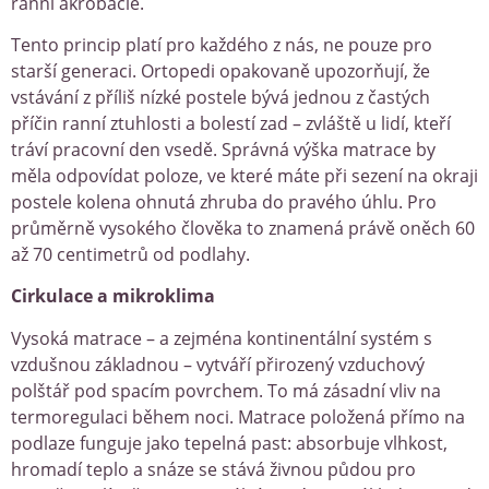
ranní akrobacie.
Tento princip platí pro každého z nás, ne pouze pro
starší generaci. Ortopedi opakovaně upozorňují, že
vstávání z příliš nízké postele bývá jednou z častých
příčin ranní ztuhlosti a bolestí zad – zvláště u lidí, kteří
tráví pracovní den vsedě. Správná výška matrace by
měla odpovídat poloze, ve které máte při sezení na okraji
postele kolena ohnutá zhruba do pravého úhlu. Pro
průměrně vysokého člověka to znamená právě oněch 60
až 70 centimetrů od podlahy.
Cirkulace a mikroklima
Vysoká matrace – a zejména kontinentální systém s
vzdušnou základnou – vytváří přirozený vzduchový
polštář pod spacím povrchem. To má zásadní vliv na
termoregulaci během noci. Matrace položená přímo na
podlaze funguje jako tepelná past: absorbuje vlhkost,
hromadí teplo a snáze se stává živnou půdou pro