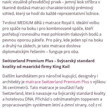
navíc vizuálně přesvědčivý prvek – jemný lesk stříbra v
tkanině dodává matraci charakteristický prémiový
vzhled, který se hodí do každé reprezentativní ložnice.
Tvrdost MEDIUM dělá z matrace Royal II. ideální volbu
pro spáče na boku i pro kombinované spáče, kteří
potřebují rovnováhu mezi pohlcením tlakových bodů a
pevnou oporou páteře. Pro páry, kde jeden spí na boku
a druhý na zádech, je tato matrace doslova
diplomatickým řešením – funguje pro oba.
Switzerland Premium Plus – švýcarský standard
kvality od maerické firmy King Koil
Dalším kandidátem pro náročné kupující, designéry i
architekty je
matrace Switzerland Premium Plus
s výškou
36 centimetrů. Tato matrace je součástí řady
Switzerland, která navazuje na švýcarský standard kvality
a hotelovou DNA. Přichází s odnímatelným topperem a
propracovaným systémem letní a zimní strany, což z ní