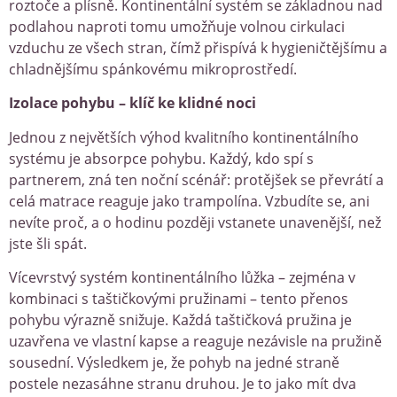
roztoče a plísně. Kontinentální systém se základnou nad
podlahou naproti tomu umožňuje volnou cirkulaci
vzduchu ze všech stran, čímž přispívá k hygieničtějšímu a
chladnějšímu spánkovému mikroprostředí.
Izolace pohybu – klíč ke klidné noci
Jednou z největších výhod kvalitního kontinentálního
systému je absorpce pohybu. Každý, kdo spí s
partnerem, zná ten noční scénář: protějšek se převrátí a
celá matrace reaguje jako trampolína. Vzbudíte se, ani
nevíte proč, a o hodinu později vstanete unavenější, než
jste šli spát.
Vícevrstvý systém kontinentálního lůžka – zejména v
kombinaci s taštičkovými pružinami – tento přenos
pohybu výrazně snižuje. Každá taštičková pružina je
uzavřena ve vlastní kapse a reaguje nezávisle na pružině
sousední. Výsledkem je, že pohyb na jedné straně
postele nezasáhne stranu druhou. Je to jako mít dva