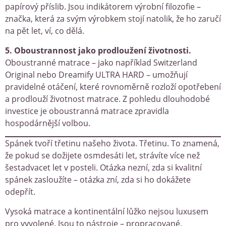
papírový příslib. Jsou indikátorem výrobní filozofie –
značka, která za svým výrobkem stojí natolik, že ho zaručí
na pět let, ví, co dělá.
5. Oboustrannost jako prodloužení životnosti.
Oboustranné matrace – jako například Switzerland
Original nebo Dreamify ULTRA HARD – umožňují
pravidelné otáčení, které rovnoměrně rozloží opotřebení
a prodlouží životnost matrace. Z pohledu dlouhodobé
investice je oboustranná matrace zpravidla
hospodárnější volbou.
Spánek tvoří třetinu našeho života. Třetinu. To znamená,
že pokud se dožijete osmdesáti let, strávíte více než
šestadvacet let v posteli. Otázka nezní, zda si kvalitní
spánek zasloužíte – otázka zní, zda si ho dokážete
odepřít.
Vysoká matrace a kontinentální lůžko nejsou luxusem
pro vyvolené. Jsou to nástroje – propracované,