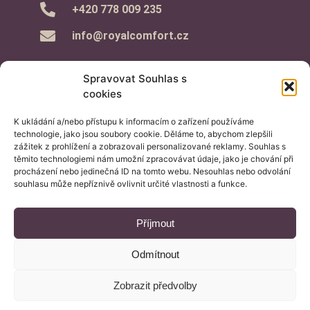
‭+420 778 009 235‬
info@royalcomfort.cz
Spravovat Souhlas s
cookies
K ukládání a/nebo přístupu k informacím o zařízení používáme
Informace pro Vás
technologie, jako jsou soubory cookie. Děláme to, abychom zlepšili
zážitek z prohlížení a zobrazovali personalizované reklamy. Souhlas s
– Průvodce nákupem
těmito technologiemi nám umožní zpracovávat údaje, jako je chování při
procházení nebo jedinečná ID na tomto webu. Nesouhlas nebo odvolání
– Obchodní podmínky
souhlasu může nepříznivě ovlivnit určité vlastnosti a funkce.
– Reklamační řád
– GDPR a cookies
Příjmout
– Aktuality
– Podmínky soutěží
Odmítnout
– Reference
Zásady cookies (EU)
Zobrazit předvolby