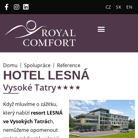
CZ
SK
EN
Domu
Spolupráce
Reference
HOTEL LESNÁ
⋆⋆⋆⋆
Vysoké Tatry
Když mluvíme o zážitku,
který nabízí
resort LESNÁ
ve Vysokých Tatrác
h,
nemůžeme opomenout