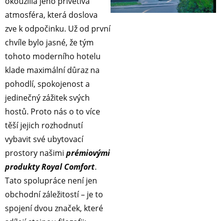
okouzlila jeho přívětivá
atmosféra, která doslova
zve k odpočinku. Už od první
chvíle bylo jasné, že tým
tohoto moderního hotelu
klade maximální důraz na
pohodlí, spokojenost a
jedinečný zážitek svých
hostů. Proto nás o to více
těší jejich rozhodnutí
vybavit své ubytovací
prostory našimi
prémiovými
produkty Royal Comfort
.
Tato spolupráce není jen
obchodní záležitostí – je to
spojení dvou značek, které