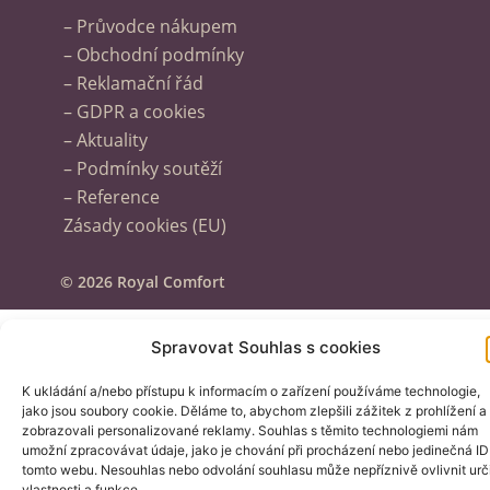
– Průvodce nákupem
– Obchodní podmínky
– Reklamační řád
– GDPR a cookies
– Aktuality
– Podmínky soutěží
– Reference
Zásady cookies (EU)
© 2026 Royal Comfort
Spravovat Souhlas s cookies
K ukládání a/nebo přístupu k informacím o zařízení používáme technologie,
jako jsou soubory cookie. Děláme to, abychom zlepšili zážitek z prohlížení a
zobrazovali personalizované reklamy. Souhlas s těmito technologiemi nám
umožní zpracovávat údaje, jako je chování při procházení nebo jedinečná ID
tomto webu. Nesouhlas nebo odvolání souhlasu může nepříznivě ovlivnit urč
vlastnosti a funkce.