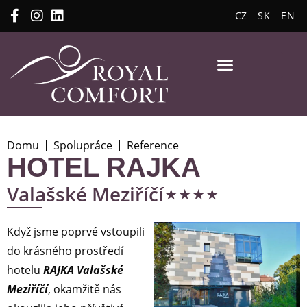
CZ
SK
EN
Domu
Spolupráce
Reference
HOTEL RAJKA
⋆⋆⋆⋆
Valašské Meziříčí
Když jsme poprvé vstoupili
do krásného prostředí
hotelu
RAJKA Valašské
Meziříčí
, okamžitě nás