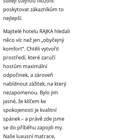
sdílejí stejnou filozofii:
poskytovat zákazníkům to
nejlepší.
Majitelé hotelu RAJKA hledali
něco víc než jen „obyčejný
komfort“. Chtěli vytvořit
prostředí, které zaručí
hostům maximální
odpočinek, a zároveň
nabídnout zážitek, na který
nezapomenou. Bylo jim
jasné, že klíčem ke
spokojenosti je kvalitní
spánek – a právě zde jsme
se do příběhu zapojili my.
Naše luxusní matrace,