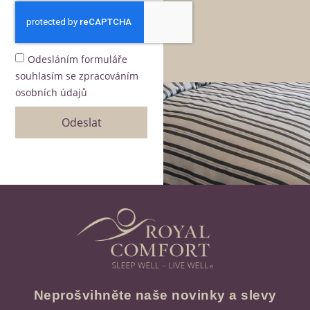
Odesláním formuláře
souhlasím se zpracováním
osobních údajů
Odeslat
Neprošvihněte naše novinky a slevy